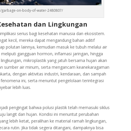
o/garbage-on-body-of-water-2480807/
Kesehatan dan Lingkungan
plikasi serius bagi kesehatan manusia dan ekosistem.
angat kecil, mereka dapat mengandung bahan aditif
ap polutan lainnya, kemudian masuk ke tubuh melalui air
 meliputi gangguan hormon, inflamasi jaringan, hingga
 lingkungan, mikroplastik yang jatuh bersama hujan akan
dan sumber air minum, serta mengancam keanekaragaman
Jakarta, dengan aktivitas industri, kendaraan, dan sampah
gi fenomena ini, serta menuntut pengelolaan terintegrasi
ebar lebih luas.
adi pengingat bahwa polusi plastik telah memasuki siklus
ju langit dan hujan. Kondisi ini menuntut perubahan
yang lebih ketat, peralihan ke material ramah lingkungan,
ecara rutin. Jika tidak segera ditangani, dampaknya bisa