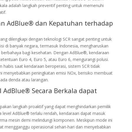
ala adalah langkah preventif penting untuk memenuhi
tif.
an AdBlue® dan Kepatuhan terhadap
ang dilengkapi dengan teknologi SCR sangat penting untuk
misi di banyak negara, termasuk Indonesia, mengharuskan
 berbahaya bagi kesehatan. Dengan AdBlue®, kendaraan
etentuan Euro 4, Euro 5, atau Euro 6, mengurangi polusi.
an habis saat kendaraan beroperasi, sistem SCR tidak
i ini menyebabkan peningkatan emisi NOx, berisiko membuat
pada denda atau larangan.
 AdBlue® Secara Berkala dapat
pakan langkah proaktif yang dapat menghindarkan pemilik
ka level AdBlue® terlalu rendah, kendaraan dapat masuk
rma mesin demi melindungi komponen. Meskipun mode ini
dapat mengganggu operasional sehari-hari dan menyebabkan