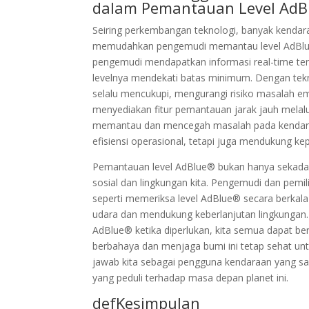
dalam Pemantauan Level Ad
Seiring perkembangan teknologi, banyak kendara
memudahkan pengemudi memantau level AdBlue® 
pengemudi mendapatkan informasi real-time ten
levelnya mendekati batas minimum. Dengan tekn
selalu mencukupi, mengurangi risiko masalah e
menyediakan fitur pemantauan jarak jauh melal
memantau dan mencegah masalah pada kendaraa
efisiensi operasional, tetapi juga mendukung ke
Pemantauan level AdBlue® bukan hanya sekadar k
sosial dan lingkungan kita. Pengemudi dan pem
seperti memeriksa level AdBlue® secara berka
udara dan mendukung keberlanjutan lingkungan
AdBlue® ketika diperlukan, kita semua dapat be
berbahaya dan menjaga bumi ini tetap sehat unt
jawab kita sebagai pengguna kendaraan yang sad
yang peduli terhadap masa depan planet ini.
defKesimpulan