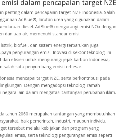
 emisi dalam pencapaian target NZE
 penting dalam pencapaian target NZE Indonesia. Salah
nggunaan AdBlue®, larutan urea yang digunakan dalam
da kendaraan diesel. AdBlue® mengurangi emisi NOx dengan
n dan uap air, memenuhi standar emisi.
listrik, biofuel, dan sistem energi terbarukan juga
a pengurangan emisi. Inovasi di sektor teknologi ini
f dan efisien untuk mengurangi jejak karbon Indonesia,
n salah satu penyumbang emisi terbesar.
nesia mencapai target NZE, serta berkontribusi pada
s lingkungan. Dengan mengadopsi teknologi ramah
i negara lain dalam mengatasi tantangan perubahan iklim.
ada tahun 2060 merupakan tantangan yang membutuhkan
syarakat, baik pemerintah, industri, maupun individu.
get tersebut melalui kebijakan dan program yang
ulasi emisi, serta teknologi pengurangan emisi seperti