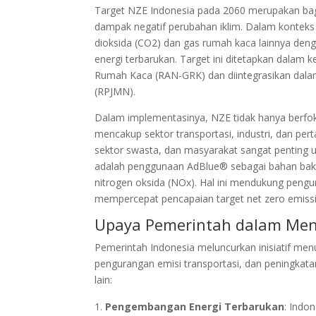
Target NZE Indonesia pada 2060 merupakan bag
dampak negatif perubahan iklim. Dalam konteks 
dioksida (CO2) dan gas rumah kaca lainnya deng
energi terbarukan. Target ini ditetapkan dalam
Rumah Kaca (RAN-GRK) dan diintegrasikan da
(RPJMN).
Dalam implementasinya, NZE tidak hanya berfoku
mencakup sektor transportasi, industri, dan pert
sektor swasta, dan masyarakat sangat penting u
adalah penggunaan AdBlue® sebagai bahan baka
nitrogen oksida (NOx). Hal ini mendukung pengur
mempercepat pencapaian target net zero emissi
Upaya Pemerintah dalam Men
Pemerintah Indonesia meluncurkan inisiatif men
pengurangan emisi transportasi, dan peningkatan
lain:
Pengembangan Energi Terbarukan
: Indo